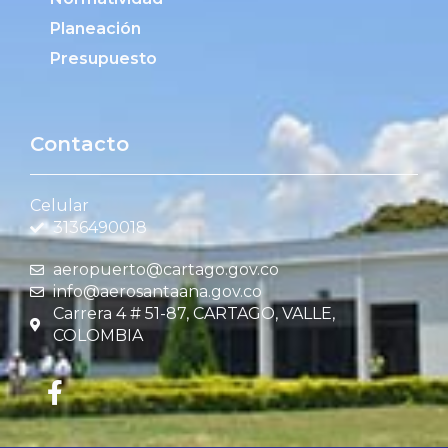
Planeación
Presupuesto
Contacto
Celular
3136490018
aeropuerto@cartago.gov.co
info@aerosantaana.gov.co
Carrera 4 # 51-87, CARTAGO, VALLE,
COLOMBIA