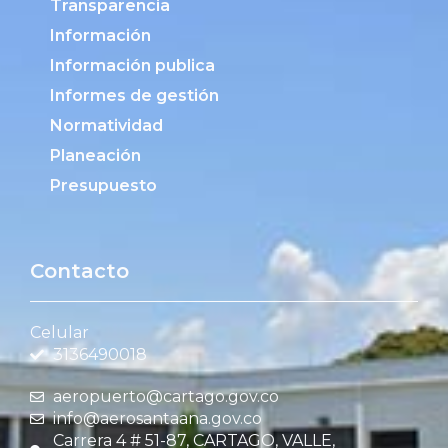
Transparencia
Información
Información publica
Informes de gestión
Normatividad
Planeación
Presupuesto
Contacto
Celular
3136490018
aeropuerto@cartago.gov.co
info@aerosantaana.gov.co
Carrera 4 # 51-87, CARTAGO, VALLE,