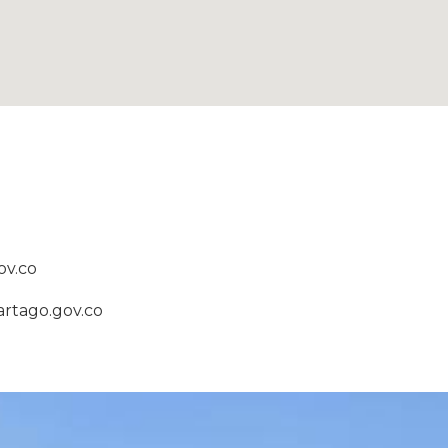
ov.co
artago.gov.co