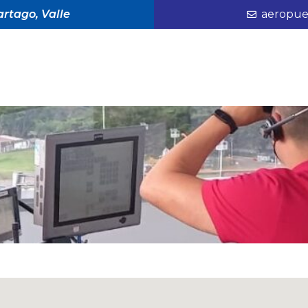
rtago, Valle
aeropue