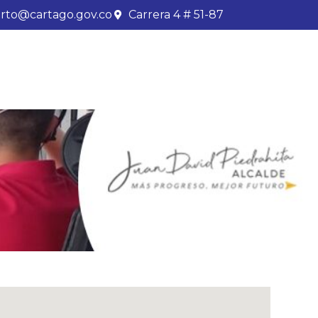
rto@cartago.gov.co
Carrera 4 # 51-87