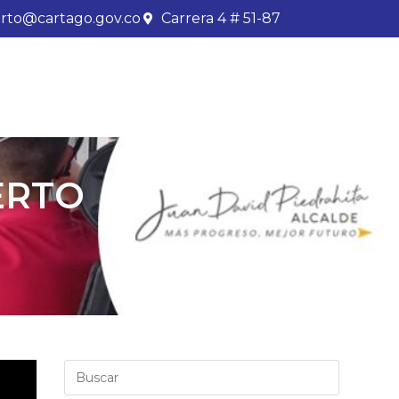
rto@cartago.gov.co
Carrera 4 # 51-87
ERTO