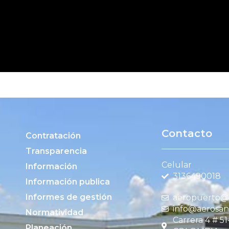
b en este navegador para la próxima vez que comente.
Contacto
Contratación
Transparencia
Celular
Información
3136490018
Información publica
Informes de gestión
aeropuerto@c
info@aerosan
Normatividad
Carrera 4 # 5
Planeación