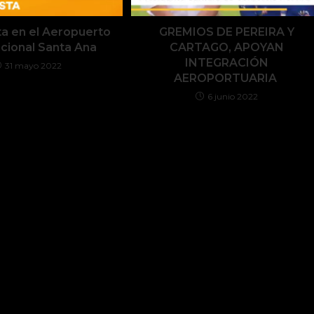
a en el Aeropuerto
GREMIOS DE PEREIRA Y
acional Santa Ana
CARTAGO, APOYAN
INTEGRACIÓN
31 mayo 2022
AEROPORTUARIA
6 junio 2022