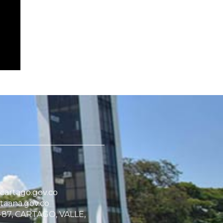
artago.gov.co
taana.gov.co
1-87, CARTAGO, VALLE,