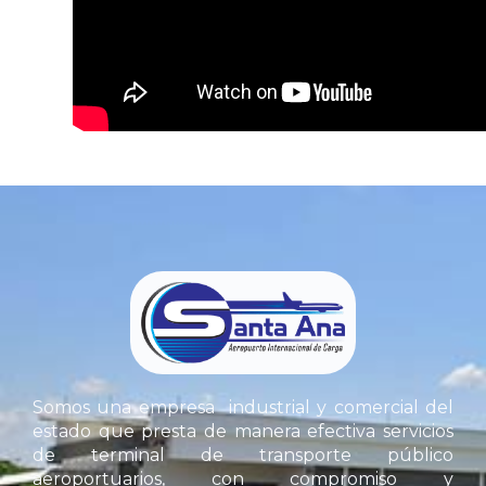
Guarda mi nombre, correo electrónico y we
Somos una empresa industrial y comercial del
estado que presta de manera efectiva servicios
de terminal de transporte público
aeroportuarios, con compromiso y