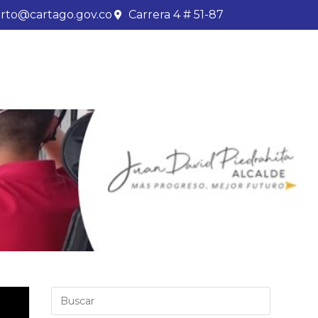
rto@cartago.gov.co
Carrera 4 # 51-87