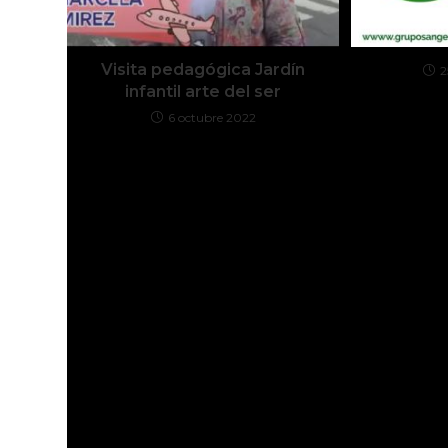
Visita pedagógica Jardín
2
infantil arte del ser
6 octubre 2022
Deja una respuesta