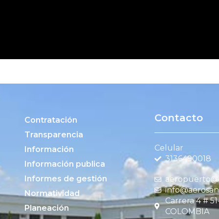
b en este navegador para la próxima vez que comente.
Contacto
Contratación
Transparencia
Celular
Información
3136490018
Información publica
Informes de gestión
aeropuerto@c
info@aerosan
Normatividad
Carrera 4 # 5
Planeación
COLOMBIA