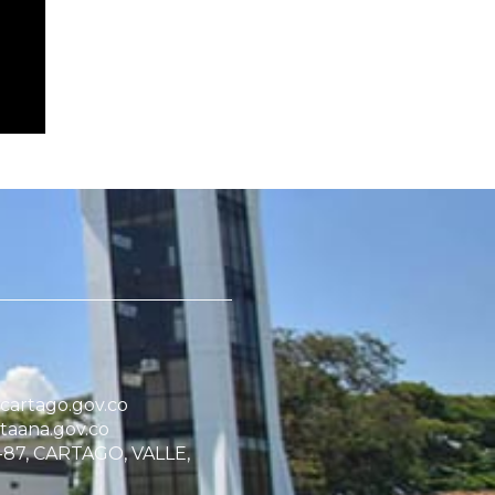
artago.gov.co
taana.gov.co
1-87, CARTAGO, VALLE,