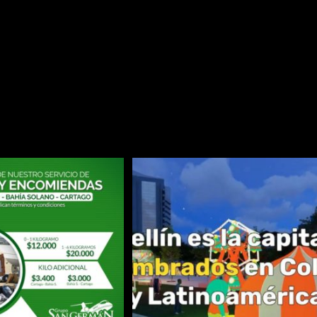
hía Solano
2
Noticias
Sin comentarios