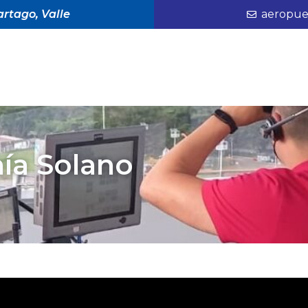
rtago, Valle
aeropue
hía Solano