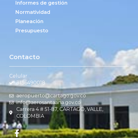
Informes de gestión
Normatividad
Planeación
Presupuesto
Contacto
Celular
3136490018
aeropuerto@cartago.gov.co
info@aerosantaana.gov.co
Carrera 4 # 51-87, CARTAGO, VALLE,
COLOMBIA