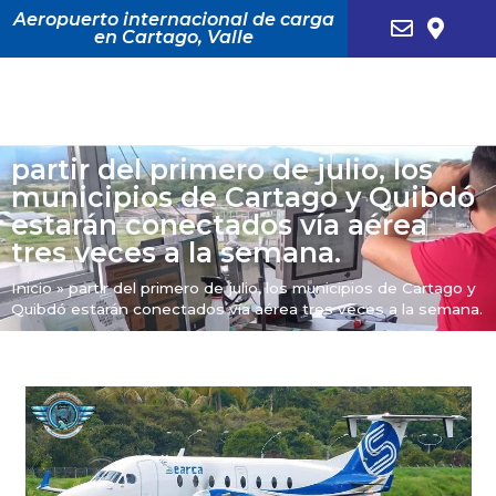
Aeropuerto internacional de carga
en Cartago, Valle
partir del primero de julio, los
municipios de Cartago y Quibdó
estarán conectados vía aérea
tres veces a la semana.
Inicio
»
partir del primero de julio, los municipios de Cartago y
Quibdó estarán conectados vía aérea tres veces a la semana.