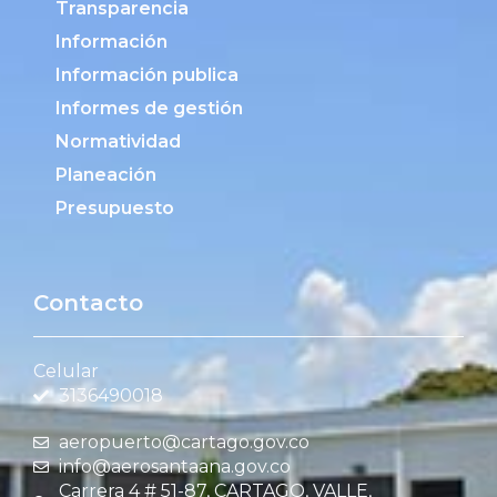
Transparencia
Información
Información publica
Informes de gestión
Normatividad
Planeación
Presupuesto
Contacto
Celular
3136490018
aeropuerto@cartago.gov.co
info@aerosantaana.gov.co
Carrera 4 # 51-87, CARTAGO, VALLE,