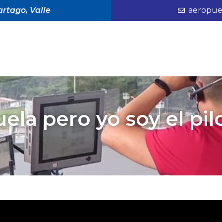
rtago, Valle
aeropue
uela pero yo soy el pil