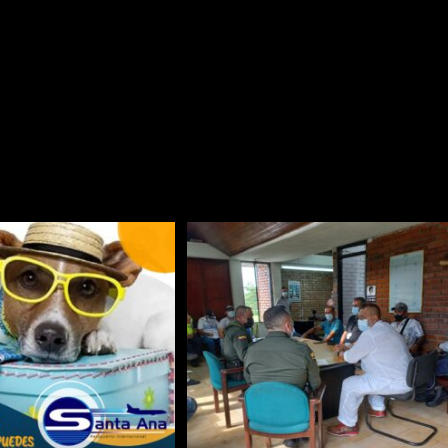
uela pero yo soy el piloto
2022
Noticias
Sin comentarios