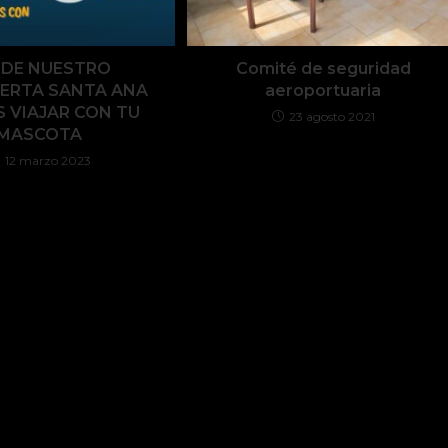
SDE NUESTRO
Comité de seguridad
ERTA SANTA ANA
aeroportuaria
 VIAJAR CON TU
23 agosto 2021
MASCOTA
12 marzo 2023