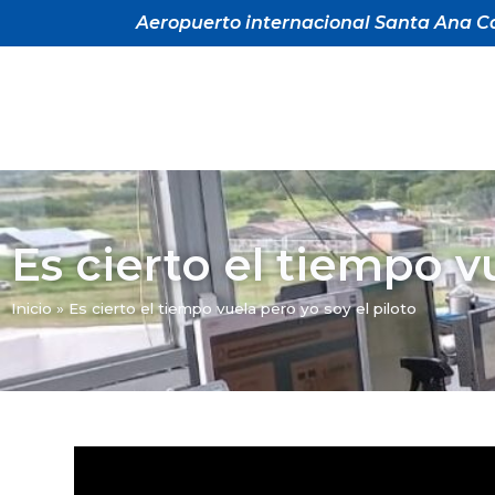
Aeropuerto internacional Santa Ana Ca
Es cierto el tiempo v
Inicio
»
Es cierto el tiempo vuela pero yo soy el piloto