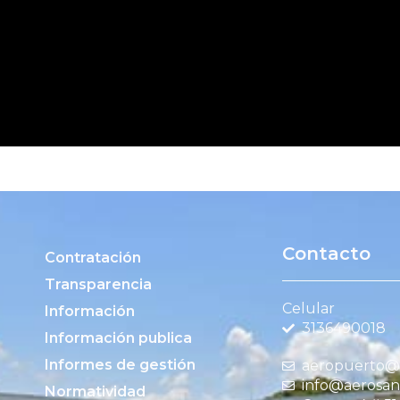
b en este navegador para la próxima vez que comente.
Contacto
Contratación
Transparencia
Celular
Información
3136490018
Información publica
Informes de gestión
aeropuerto@c
info@aerosan
Normatividad