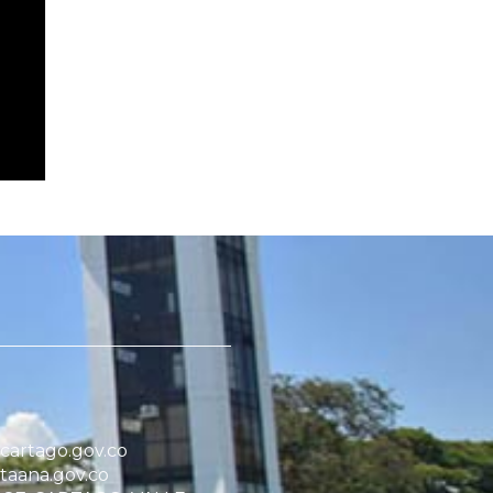
artago.gov.co
taana.gov.co