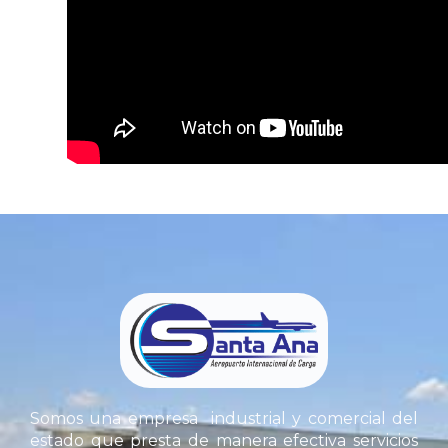
Guarda mi nombre, correo electrónico y we
Somos una empresa industrial y comercial del
estado que presta de manera efectiva servicios