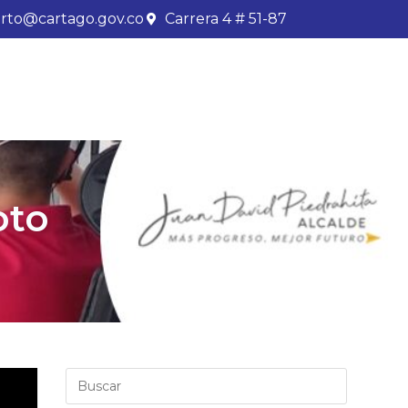
rto@cartago.gov.co
Carrera 4 # 51-87
oto