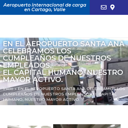
Aeropuerto internacional de carga
en Cartago, Valle
EN EL AEROPUERTO SANTA ANA
CELEBRAMOS LOS
CUMPLEAÑOS DE NUESTROS
EMPLEADOS.
EL CAPITAL HUMANO, NUESTRO
MAYOR ACTIVO.
Inicio
»
EN EL AEROPUERTO SANTA ANA CELEBRAMOS LOS
CUMPLEAÑOS DE NUESTROS EMPLEADOS.EL CAPITAL
HUMANO, NUESTRO MAYOR ACTIVO.