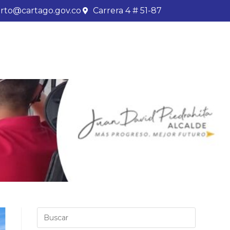
rto@cartago.gov.co
Carrera 4 # 51-87