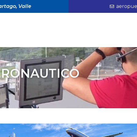
rtago, Valle
aeropue
AERONAUTICO