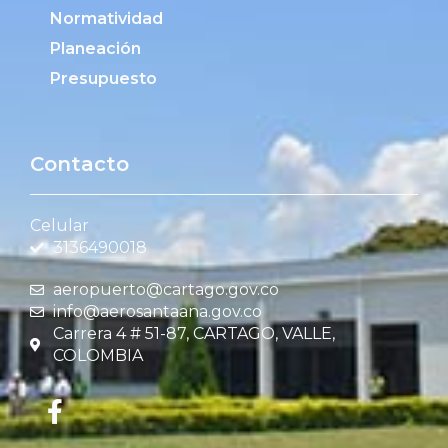
Normatividad
Planeación
Presupuesto
Contacto
Celular
3136490018
aeropuerto@cartago.gov.co
info@aerosantaana.gov.co
Carrera 4 # 51-87, CARTAGO, VALLE,
COLOMBIA