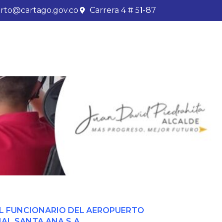
rto@cartago.gov.co
Carrera 4 # 51-87
AL FUNCIONARIO DEL AEROPUERTO
AL SANTA ANA S.A.