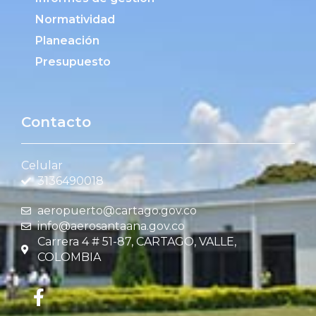
Normatividad
Planeación
Presupuesto
Contacto
Celular
3136490018
aeropuerto@cartago.gov.co
info@aerosantaana.gov.co
Carrera 4 # 51-87, CARTAGO, VALLE,
COLOMBIA