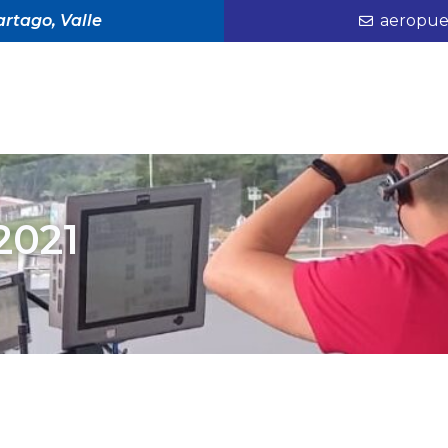
rtago, Valle
aeropue
2021