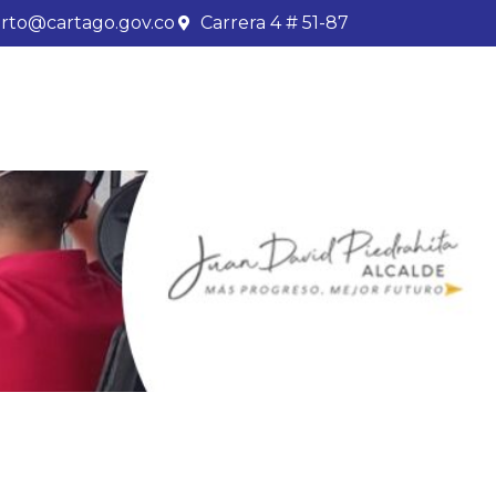
rto@cartago.gov.co
Carrera 4 # 51-87