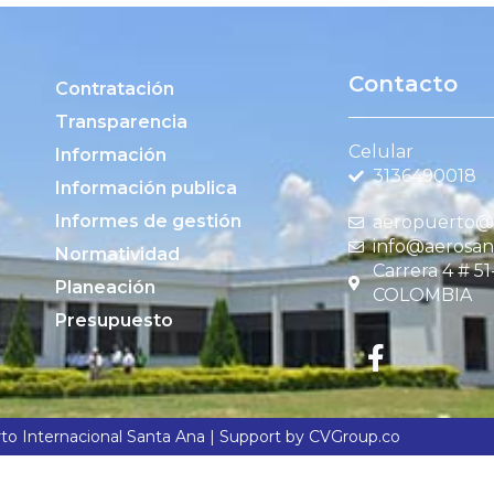
Contacto
Contratación
Transparencia
Celular
Información
3136490018
Información publica
Informes de gestión
aeropuerto@c
info@aerosan
Normatividad
Carrera 4 # 5
Planeación
COLOMBIA
Presupuesto
o Internacional Santa Ana | Support by CVGroup.co