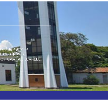
artago.gov.co
taana.gov.co
1-87, CARTAGO, VALLE,