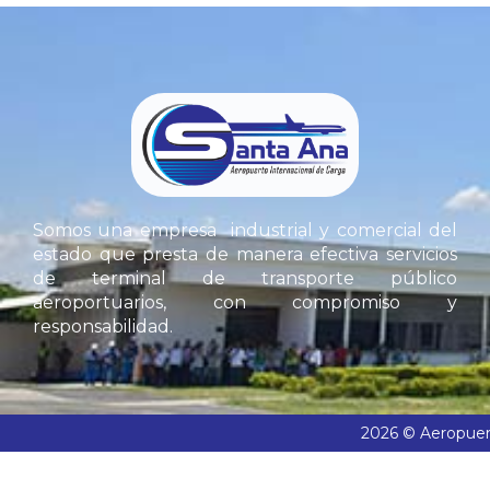
Somos una empresa industrial y comercial del
estado que presta de manera efectiva servicios
de terminal de transporte público
aeroportuarios, con compromiso y
responsabilidad.
2026 © Aeropuert