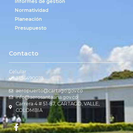
Informes de gestión
Normatividad
Planeación
Presupuesto
Contacto
Celular
3136490018
aeropuerto@cartago.gov.co
info@aerosantaana.gov.co
Carrera 4 # 51-87, CARTAGO, VALLE,
COLOMBIA