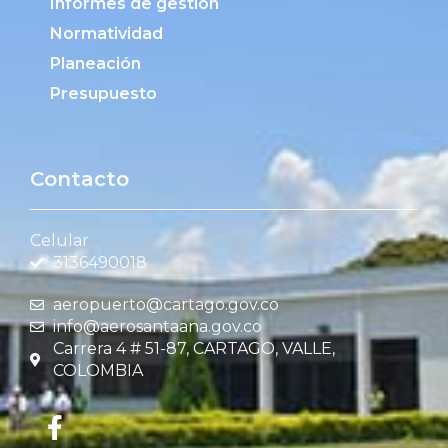
Informes de gestión
Normatividad
Planeación
Presupuesto
Contacto
Celular
3136490018
aeropuerto@cartago.gov.co
info@aerosantaana.gov.co
Carrera 4 # 51-87, CARTAGO, VALLE,
COLOMBIA