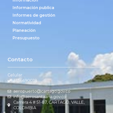
Información
Información publica
Informes de gestión
Normatividad
Planeación
Presupuesto
Contacto
Celular
3136490018
aeropuerto@cartago.gov.co
info@aerosantaana.gov.co
Carrera 4 # 51-87, CARTAGO, VALLE,
COLOMBIA