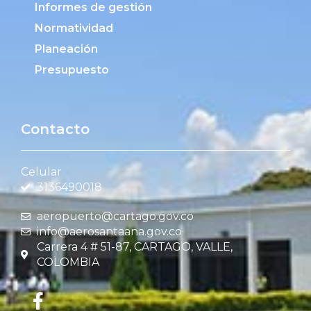
Informes de gestión
Normatividad
Planeación
Presupuesto
Contacto
Celular
3136490018
aeropuerto@cartago.gov.co
info@aerosantaana.gov.co
Carrera 4 # 51-87, CARTAGO, VALLE,
COLOMBIA