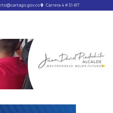
rto@cartago.gov.co
Carrera 4 # 51-87