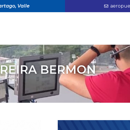
rtago, Valle
aeropue
EREIRA BERMON